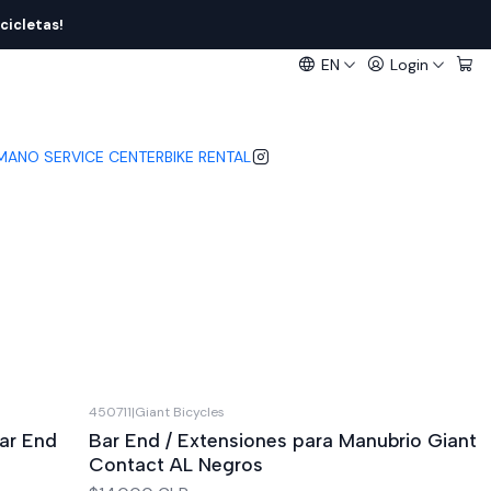
cicletas!
EN
Login
IMANO SERVICE CENTER
BIKE RENTAL
450711
|
Giant Bicycles
ar End
Bar End / Extensiones para Manubrio Giant
Contact AL Negros