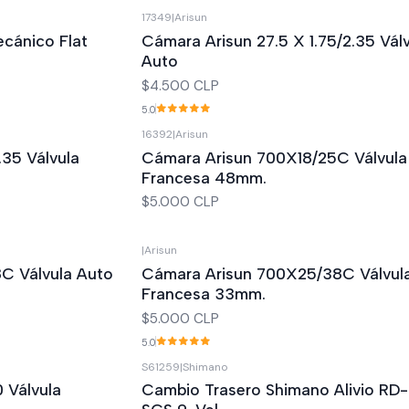
17349
|
Arisun
ecánico Flat
Cámara Arisun 27.5 X 1.75/2.35 Vál
Auto
$4.500 CLP
5.0
16392
|
Arisun
.35 Válvula
Cámara Arisun 700X18/25C Válvula
Francesa 48mm.
$5.000 CLP
|
Arisun
C Válvula Auto
Cámara Arisun 700X25/38C Válvul
Francesa 33mm.
$5.000 CLP
5.0
S61259
|
Shimano
-13%
OFF
 Válvula
Cambio Trasero Shimano Alivio RD