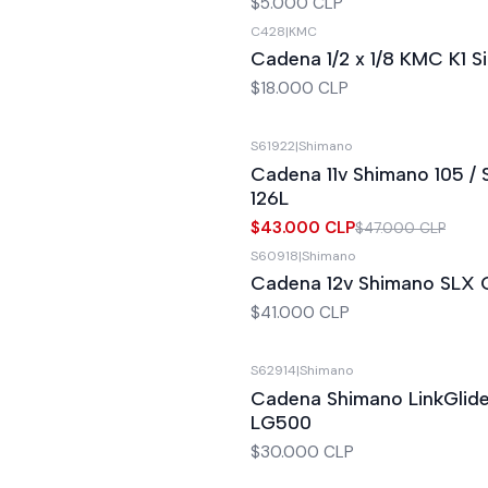
$5.000 CLP
C428
|
KMC
Cadena 1/2 x 1/8 KMC K1 Si
$18.000 CLP
S61922
|
Shimano
-9%
OFF
Cadena 11v Shimano 105 
126L
$43.000 CLP
$47.000 CLP
S60918
|
Shimano
Cadena 12v Shimano SLX
$41.000 CLP
S62914
|
Shimano
Cadena Shimano LinkGlide
LG500
$30.000 CLP