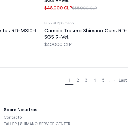
SGS 9-Vel.
$48.000 CLP
$55.000 CLP
S62291 2
|
Shimano
Altus RD-M310-L
Cambio Trasero Shimano Cues RD
SGS 9-Vel.
$40.000 CLP
...
1
2
3
4
5
»
Last
Sobre Nosotros
Contacto
TALLER | SHIMANO SERVICE CENTER