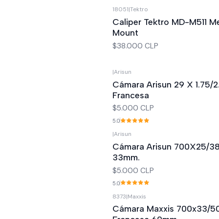
18051
|
Tektro
Caliper Tektro MD-M511 M
Mount
$38.000 CLP
|
Arisun
Cámara Arisun 29 X 1.75/2
Francesa
$5.000 CLP
5.0
|
Arisun
Cámara Arisun 700X25/38
33mm.
$5.000 CLP
5.0
8373
|
Maxxis
Cámara Maxxis 700x33/50