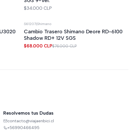
SGS 9-Vel.
$34.000 CLP
S61207
|
Shimano
-11%
OFF
-U3020
Cambio Trasero Shimano Deore RD-6100
Shadow RD+ 12V SGS
$68.000 CLP
$76.000 CLP
Resolvemos tus Dudas
contacto@viajaenbici.cl
+56990466495