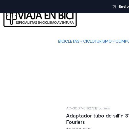
Envío
BICICLETAS
CICLOTURISMO
COMPO
AC-S007-3162721
|
Fouriers
Adaptador tubo de sillín
Fouriers