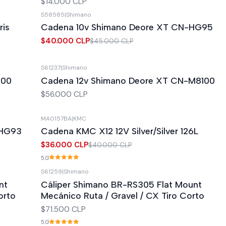
$14.000 CLP
S58585
|
Shimano
-11%
OFF
ris
Cadena 10v Shimano Deore XT CN-HG95
$40.000 CLP
$45.000 CLP
S61237
|
Shimano
100
Cadena 12v Shimano Deore XT CN-M8100
$56.000 CLP
MA0157BA
|
KMC
-10%
OFF
-HG93
Cadena KMC X12 12V Silver/Silver 126L
$36.000 CLP
$40.000 CLP
5.0
S61259
|
Shimano
nt
Cáliper Shimano BR-RS305 Flat Mount
orto
Mecánico Ruta / Gravel / CX Tiro Corto
$71.500 CLP
5.0