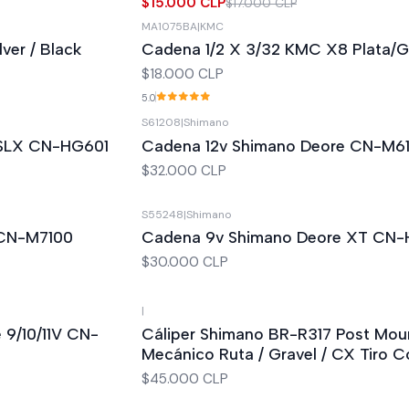
$15.000 CLP
$17.000 CLP
MA1075BA
|
KMC
lver / Black
Cadena 1/2 X 3/32 KMC X8 Plata/G
$18.000 CLP
5.0
S61208
|
Shimano
/ SLX CN-HG601
Cadena 12v Shimano Deore CN-M6
$32.000 CLP
S55248
|
Shimano
 CN-M7100
Cadena 9v Shimano Deore XT CN
$30.000 CLP
|
New
 9/10/11V CN-
Cáliper Shimano BR-R317 Post Mou
Mecánico Ruta / Gravel / CX Tiro C
$45.000 CLP