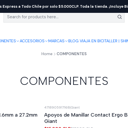
s Express a Todo Chile por solo $5.000CLP. Toda la tienda. ¡Incluye Bi
NENTES
ACCESORIOS
MARCAS
BLOG VIAJA EN BICI
TALLER | SH
Home
COMPONENTES
COMPONENTES
4718905917168
|
Giant
-12%
OFF
 31.6mm a 27.2mm
Apoyos de Manillar Contact Ergo B
Giant