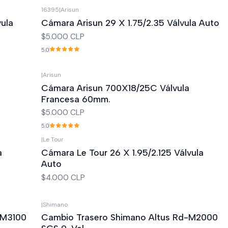
16395
|
Arisun
vula
Cámara Arisun 29 X 1.75/2.35 Válvula Auto
$5.000 CLP
5.0
|
Arisun
Cámara Arisun 700X18/25C Válvula
Francesa 60mm.
$5.000 CLP
5.0
|
Le Tour
a
Cámara Le Tour 26 X 1.95/2.125 Válvula
Auto
$4.000 CLP
|
Shimano
Not available
-M3100
Cambio Trasero Shimano Altus Rd-M2000