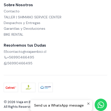
Sobre Nosotros
Contacto
TALLER | SHIMANO SERVICE CENTER
Despachos y Entregas
Garantías y Devoluciones
BIKE RENTAL
Resolvemos tus Dudas
contacto@viajaenbici.cl
+56990466495
56990466495
2026 Viaja en Bici.
Send us a WhatsApp message
All Rights Reserved.
Powered by Jumpseller
.