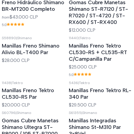
Freno Hidráulico Shimano
Gomas Cubre Manetas
BR-MT200 Completo
Shimano ST-R7120 / ST-
R7020 / ST-4720 / ST-
$43.000 CLP
from
RX600 / ST-RX400
5.0
$12.000 CLP
S58890
|
Shimano
11440
|
Tektro
Manillas Freno Shimano
Manillas Freno Tektro
Alivio BL-T400 Par
CL530-RS + CL535-RT
C/Campanilla Par
$28.000 CLP
$25.000 CLP
5.0
11438
|
Tektro
5436
|
Tektro
Manillas Freno Tektro
Manillas Freno Tektro RL-
CL530-RS Par
340 Par
$20.000 CLP
$29.500 CLP
S60796
|
Shimano
S61355
|
Shimano
-18%
OFF
Out of stock
Gomas Cubre Manetas
Manillas Integradas
Out of stock
Shimano Ultegra ST-
Shimano St-M310 Par
R8000 / 105 ST-R7000
3x8Vel.