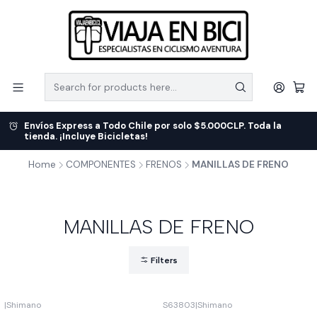
Envíos Express a Todo Chile por solo $5.000CLP. Toda la
tienda. ¡Incluye Bicicletas!
Home
COMPONENTES
FRENOS
MANILLAS DE FRENO
MANILLAS DE FRENO
Filters
|
Shimano
S63803
|
Shimano