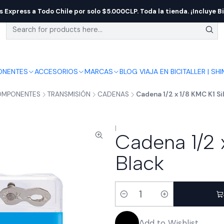
s Express a Todo Chile por solo $5.000CLP. Toda la tienda. ¡Incluye Bi
NENTES
ACCESORIOS
MARCAS
BLOG VIAJA EN BICI
TALLER | SH
MPONENTES
TRANSMISIÓN
CADENAS
Cadena 1/2 x 1/8 KMC K1 Sil
|
Cadena 1/2 x
Black
Quantity
Add to Wishlist