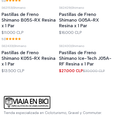
5.0
S62153
|
Shimano
S62429
|
Shimano
Pastillas de Freno
Pastillas de Freno
Shimano B05S-RX Resina
Shimano G05A-RX
x 1 Par
Resina x 1 Par
$11.000 CLP
$16.000 CLP
5.0
S62433
|
Shimano
S62430
|
Shimano
-10%
OFF
Pastillas de Freno
Pastillas de Freno
Out of stock
Shimano K05S-RX Resina
Shimano Ice-Tech J05A-
x 1 Par
RF Resina x 1 Par
$13.500 CLP
$27.000 CLP
$30.000 CLP
Tienda especializada en Cicloturismo, Gravel y Commuter.