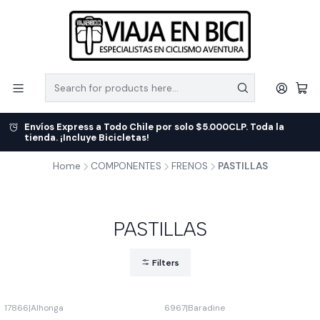
Envíos Express a Todo Chile por solo $5.000CLP. Toda la
tienda. ¡Incluye Bicicletas!
Home
COMPONENTES
FRENOS
PASTILLAS
PASTILLAS
Filters
17866
|
Alhonga
6967
|
Baradine