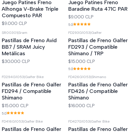
Juego Patines Freno
Juego Patines Freno
Alhonga V-Brake Triple
Baradine Ruta 471C PAR
Compuesto PAR
$9.000 CLP
$9.000 CLP
5.0
SR00301
|
Sram
FD293G1053
|
Galfer
Pastillas de Freno Avid
Pastillas de Freno Galfer
BB7 / SRAM Juicy
FD293 / Compatible
Metálicas
Shimano / TRP
$30.000 CLP
$15.000 CLP
5.0
FD294G1053
|
Galfer Bike
FD426G1053
|
Shimano
Pastillas de Freno Galfer
Pastillas de Freno Galfer
FD294 / Compatible
FD426 / Compatible
Shimano
Shimano
$15.000 CLP
$16.000 CLP
5.0
FD416G1053
|
Galfer Bike
FD427G1053
|
Galfer Bike
Pastillas de Freno Galfer
Pastillas de Freno Galfer