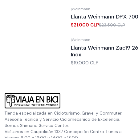
|
Weinmann
-11%
OFF
Llanta Weinmann DPX 70
$21.000 CLP
$23.500 CLP
|
Weinmann
Out of stock
Llanta Weinmann Zac19 26
Inox.
$19.000 CLP
Tienda especializada en Cicloturismo, Gravel y Commuter.
Asesoría Técnica y Servicio Ciclomecánico de Excelencia.
Somos Shimano Service Center.
Visítanos en Caupolicán 1337 Concepción Centro. Lunes a
Viernes 9:00 a 13:00 y 14:00 a 18:00