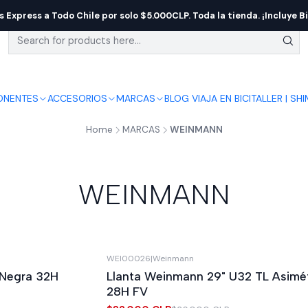
s Express a Todo Chile por solo $5.000CLP. Toda la tienda. ¡Incluye Bi
NENTES
ACCESORIOS
MARCAS
BLOG VIAJA EN BICI
TALLER | SH
Home
MARCAS
WEINMANN
WEINMANN
WEI00026
|
Weinmann
-11%
OFF
 Negra 32H
Llanta Weinmann 29" U32 TL Asimét
28H FV