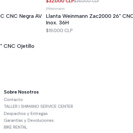
$32.000 CLP
$36.000 CLP
|
Weinmann
0C CNC Negra AV
Llanta Weinmann Zac2000 26" CNC 
Inox. 36H
$19.000 CLP
" CNC Ojetillo
Sobre Nosotros
Contacto
TALLER | SHIMANO SERVICE CENTER
Despachos y Entregas
Garantías y Devoluciones
BIKE RENTAL