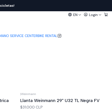
cicletas!
EN
Login
IMANO SERVICE CENTER
BIKE RENTAL
|
Weinmann
rica
Llanta Weinmann 29" U32 TL Negra FV
$31.000 CLP