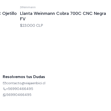
|
Weinmann
Out of stock
Ojetillo
Llanta Weinmann Cobra 700C CNC Negra
FV
$23.000 CLP
Resolvemos tus Dudas
contacto@viajaenbici.cl
+56990466495
56990466495