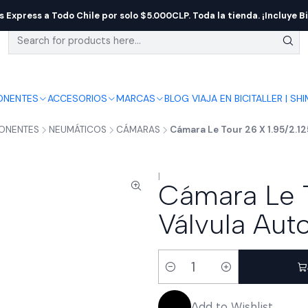
s Express a Todo Chile por solo $5.000CLP. Toda la tienda. ¡Incluye Bi
NENTES
ACCESORIOS
MARCAS
BLOG VIAJA EN BICI
TALLER | SH
ONENTES
NEUMÁTICOS
CÁMARAS
Cámara Le Tour 26 X 1.95/2.12
|
Cámara Le T
Válvula Aut
Quantity
Add to Wishlist