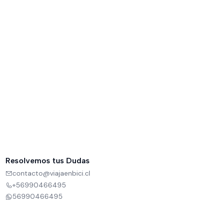
Resolvemos tus Dudas
contacto@viajaenbici.cl
+56990466495
56990466495