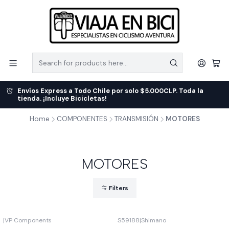
Envíos Express a Todo Chile por solo $5.000CLP. Toda la
tienda. ¡Incluye Bicicletas!
Home
COMPONENTES
TRANSMISIÓN
MOTORES
MOTORES
Filters
|
VP Components
S59188
|
Shimano