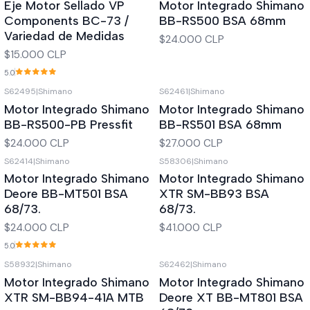
Eje Motor Sellado VP
Motor Integrado Shimano
Components BC-73 /
BB-RS500 BSA 68mm
Variedad de Medidas
$24.000 CLP
$15.000 CLP
5.0
S62495
|
Shimano
S62461
|
Shimano
Motor Integrado Shimano
Motor Integrado Shimano
BB-RS500-PB Pressfit
BB-RS501 BSA 68mm
$24.000 CLP
$27.000 CLP
S62414
|
Shimano
S58306
|
Shimano
Motor Integrado Shimano
Motor Integrado Shimano
Deore BB-MT501 BSA
XTR SM-BB93 BSA
68/73.
68/73.
$24.000 CLP
$41.000 CLP
5.0
S58932
|
Shimano
S62462
|
Shimano
Out of stock
Motor Integrado Shimano
Motor Integrado Shimano
XTR SM-BB94-41A MTB
Deore XT BB-MT801 BSA