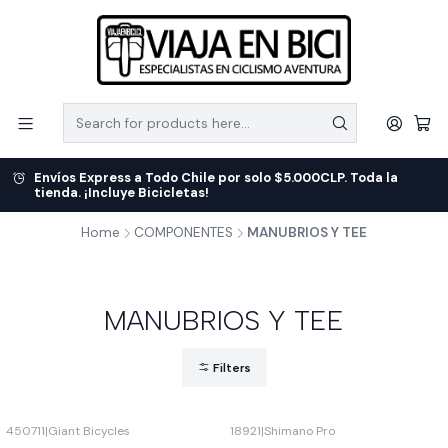
Envíos Express a Todo Chile por solo $5.000CLP. Toda la
tienda. ¡Incluye Bicicletas!
Home
COMPONENTES
MANUBRIOS Y TEE
MANUBRIOS Y TEE
Filters
450711
|
Giant Bicycles
18921
|
Shimano Pro
-17%
OFF