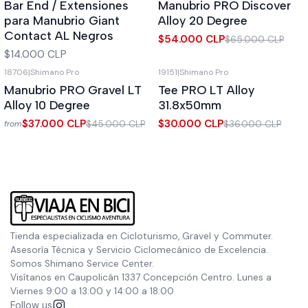
Bar End / Extensiones
Manubrio PRO Discover
para Manubrio Giant
Alloy 20 Degree
Contact AL Negros
$54.000 CLP
$65.000 CLP
$14.000 CLP
18706
|
Shimano Pro
19151
|
Shimano Pro
-18%
OFF
-17%
OFF
Manubrio PRO Gravel LT
Tee PRO LT Alloy
Alloy 10 Degree
31.8x50mm
$37.000 CLP
$30.000 CLP
$45.000 CLP
$36.000 CLP
from
Tienda especializada en Cicloturismo, Gravel y Commuter.
Asesoría Técnica y Servicio Ciclomecánico de Excelencia.
Somos Shimano Service Center.
Visítanos en Caupolicán 1337 Concepción Centro. Lunes a
Viernes 9:00 a 13:00 y 14:00 a 18:00
Follow us