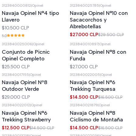
3123840000812
|
Opinel
3123840025785
|
Opinel
-8%
OFF
Navaja Opinel N°4 tipo
Navaja Opinel N°10 con
Llavero
Sacacorchos y
Abrebotellas
$10.500 CLP
$27.000 CLP
$29.500 CLP
5.0
3123840025006
|
Opinel
3123840010897
|
Opinel
Conjunto de Picnic
Navaja Opinel N°8 con
Opinel Completo
Funda
$25.500 CLP
$27.000 CLP
3123840017155
|
Opinel
3123840022005
|
Opinel
-12%
OFF
Navaja Opinel Nº8
Navaja Opinel N°6
Out of stock
Outdoor Verde
Trekking Turquesa
$29.000 CLP
$14.500 CLP
$16.500 CLP
3123840022012
|
Opinel
3123840021879
|
Opinel
-14%
OFF
-12%
OFF
Navaja Opinel N°6
Navaja Opinel N°8
Out of stock
Out of stock
Trekking Strawberry
Ciclismo de Montaña
$12.500 CLP
$14.500 CLP
$14.500 CLP
$16.500 CLP
3123840013218
|
Opinel
3123840022036
|
Opinel