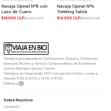
-9%
OFF
-12%
OFF
Navaja Opinel N°8 con
Navaja Opinel N°6
Out of stock
Out of stock
Lazo de Cuero
Trekking Salvia
$16.000 CLP
$14.500 CLP
$17.500 CLP
$16.500 CLP
Tienda especializada en Cicloturismo, Gravel y Commuter.
Asesoría Técnica y Servicio Ciclomecánico de Excelencia.
Somos Shimano Service Center.
Visítanos en Caupolicán 1337 Concepción Centro. Lunes a
Viernes 9:00 a 13:00 y 14:00 a 18:00
Follow us
Sobre Nosotros
Contacto