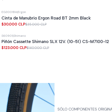
EG3001BA
|
Ergon
-14%
OFF
Cinta de Manubrio Ergon Road BT 2mm Black
$30.000 CLP
$35.000 CLP
S60901
|
Shimano
-12%
OFF
Piñón Cassette Shimano SLX 12V. (10-51) CS-M7100-12
Out of stock
$123.000 CLP
$140.000 CLP
SÓLO COMPONENTES ORIGIN