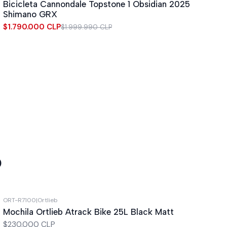
Bicicleta Cannondale Topstone 1 Obsidian 2025
Shimano GRX
$1.790.000 CLP
$1.999.990 CLP
o
ORT-R7100
|
Ortlieb
Mochila Ortlieb Atrack Bike 25L Black Matt
$230.000 CLP