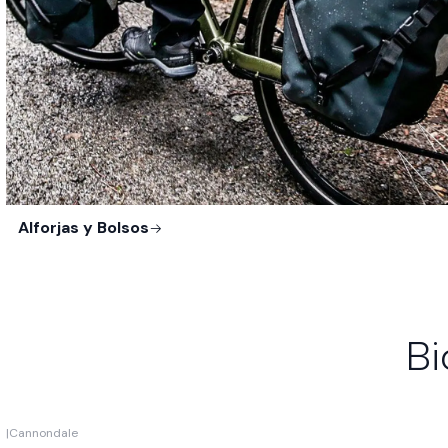
Alforjas y Bolsos
Bi
|
Cannondale
-10%
OFF