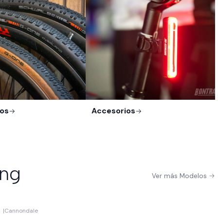
os
Accesorios
ing
Ver más Modelos
|
Cannondale
-10%
OFF