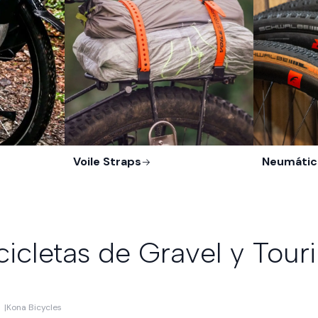
Voile Straps
Neumátic
cicletas de Gravel y Tour
|
Kona Bicycles
-10%
OFF