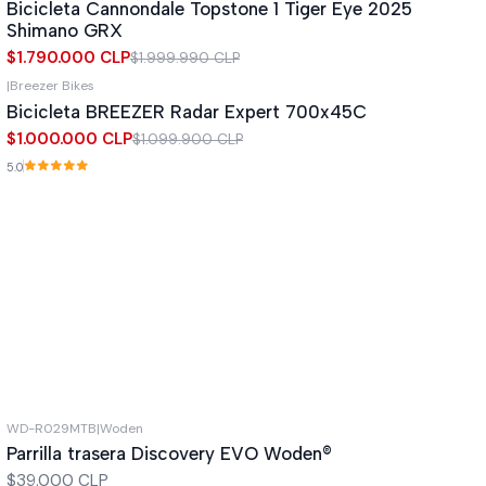
Bicicleta Cannondale Topstone 1 Tiger Eye 2025
Shimano GRX
$1.790.000 CLP
$1.999.990 CLP
|
Breezer Bikes
-9%
OFF
Bicicleta BREEZER Radar Expert 700x45C
$1.000.000 CLP
$1.099.900 CLP
5.0
WD-R029MTB
|
Woden
Parrilla trasera Discovery EVO Woden®
$39.000 CLP