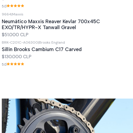
5.0
9664
|
Maxxis
Neumático Maxxis Reaver Kevlar 700x45C
EXO/TR/HYPR-X Tanwall Gravel
$51.000 CLP
BRK-C201C-A06300
|
Brooks England
Out of stock
Sillín Brooks Cambium C17 Carved
$130.000 CLP
5.0