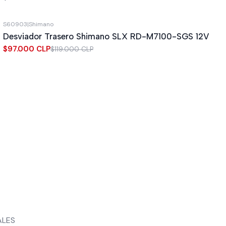
S60903
|
Shimano
-18%
OFF
Desviador Trasero Shimano SLX RD-M7100-SGS 12V
$97.000 CLP
$119.000 CLP
ALES