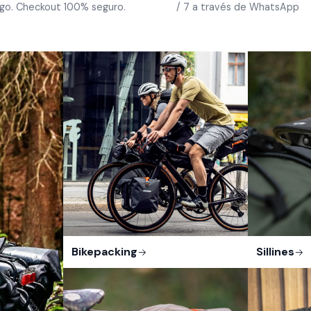
go. Checkout 100% seguro.
/ 7 a través de WhatsApp
Bikepacking
Sillines