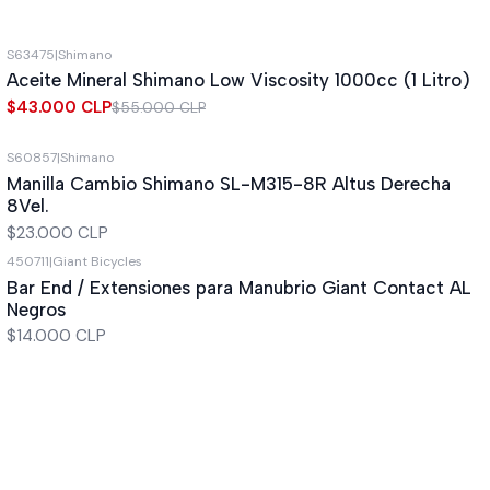
S63475
|
Shimano
-22%
OFF
Aceite Mineral Shimano Low Viscosity 1000cc (1 Litro)
New
$43.000 CLP
$55.000 CLP
S60857
|
Shimano
Manilla Cambio Shimano SL-M315-8R Altus Derecha
8Vel.
$23.000 CLP
450711
|
Giant Bicycles
Bar End / Extensiones para Manubrio Giant Contact AL
Negros
$14.000 CLP