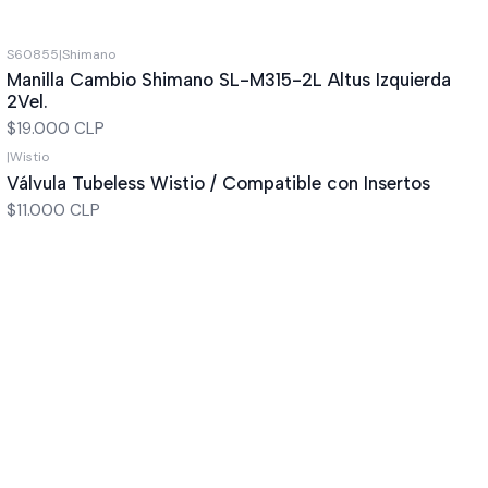
S60855
|
Shimano
Manilla Cambio Shimano SL-M315-2L Altus Izquierda
2Vel.
$19.000 CLP
|
Wistio
Válvula Tubeless Wistio / Compatible con Insertos
$11.000 CLP