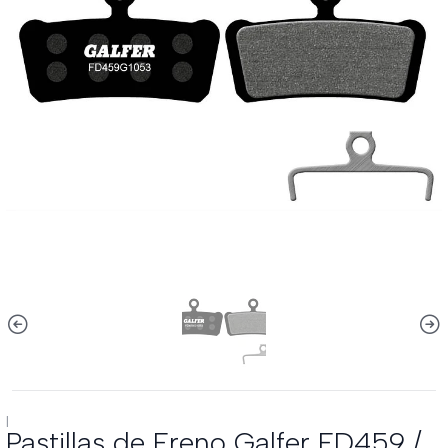
|
Pastillas de Freno Galfer FD459 /