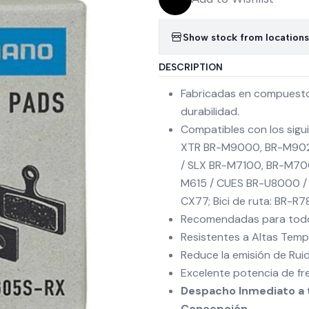
Show stock from locations
DESCRIPTION
Fabricadas en compuestos
durabilidad.
Compatibles con los sigu
XTR BR-M9000, BR-M902
/ SLX BR-M7100, BR-M70
M615 / CUES BR-U8000 / 
CX77; Bici de ruta: BR-R
Recomendadas para todo 
Resistentes a Altas Tem
Reduce la emisión de Ruid
Excelente potencia de fr
Despacho Inmediato a t
Concepción.