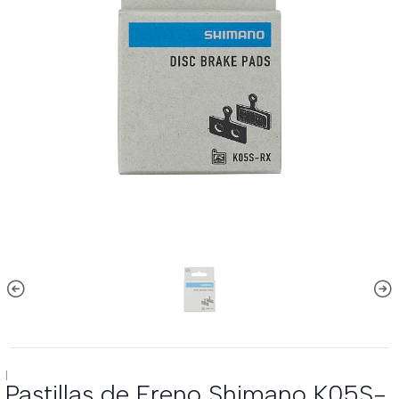
|
Pastillas de Freno Shimano K05S-