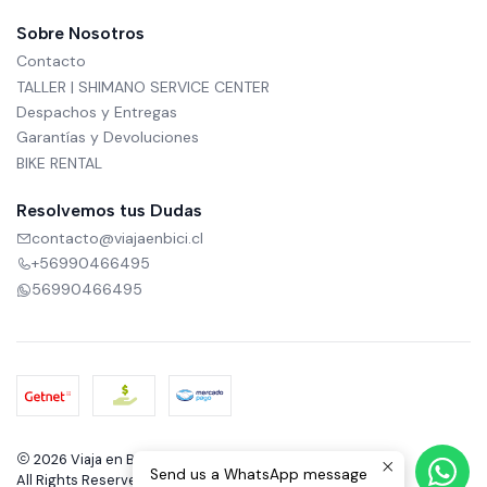
Sobre Nosotros
Contacto
TALLER | SHIMANO SERVICE CENTER
Despachos y Entregas
Garantías y Devoluciones
BIKE RENTAL
Resolvemos tus Dudas
contacto@viajaenbici.cl
+56990466495
56990466495
2026 Viaja en Bici.
Send us a WhatsApp message
All Rights Reserved.
Powered by Jumpseller
.