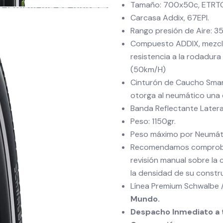
Tamaño: 700x50c, ETRT
Carcasa Addix, 67EPI.
Rango presión de Aire: 35
Compuesto ADDIX, mezcla
resistencia a la rodadura
(50km/H)
Cinturón de Caucho Smar
otorga al neumático una 
Banda Reflectante Latera
Peso: 1150gr.
Peso máximo por Neumáti
Recomendamos comprobar 
revisión manual sobre la
la densidad de su constr
Línea Premium Schwalbe /
Mundo.
Despacho Inmediato a t