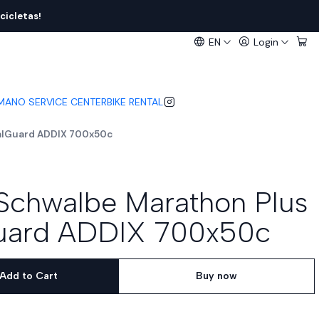
cicletas!
EN
Login
IMANO SERVICE CENTER
BIKE RENTAL
alGuard ADDIX 700x50c
Schwalbe Marathon Plus
uard ADDIX 700x50c
Add to Cart
Buy now