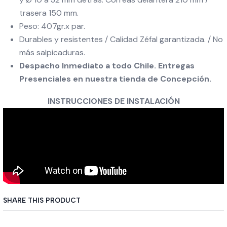
trasera 150 mm.
Peso: 407gr.x par.
Durables y resistentes / Calidad Zéfal garantizada. / No
más salpicaduras.
Despacho Inmediato a todo Chile. Entregas
Presenciales en nuestra tienda de Concepción.
INSTRUCCIONES DE INSTALACIÓN
SHARE THIS PRODUCT