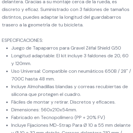
delantera. Gracias a su montaje cerca de la rueda, es
discreto y eficaz. Suministrado con 3 faldones de tamaños
distintos, puedes adaptar la longitud del guardabarros
trasero a la geometría de tu bicicleta.
ESPECIFICACIONES:
Juego de Tapaparros para Gravel Zéfal Shield G50
Longitud adaptable: El kit incluye 3 faldones de 20, 60
y 120mm.
Uso Universal: Compatible con neumáticos 650B / 28'' /
700C hasta 48 mm.
Incluye Almohadillas blandas y correas recubiertas de
silicona que protegen el cuadro.
Fáciles de montar y retirar. Discretos y eficaces.
Dimensiones: 560x210x54mm.
Fabricado en Tecnopolímero (PP + 20% FV)
Incluye Fijaciones MD-Strap Para Ø 10 a 55 mm delante
y Ø 10 a 32 mm detrás. Correas delantera 210 mm /