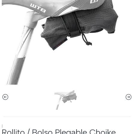
|
Rollito / Bolso Plegable Choike