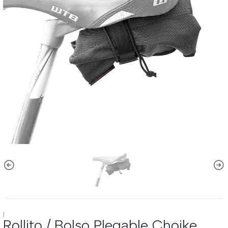
|
Rollito / Bolso Plegable Choike