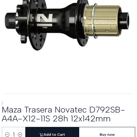
|
Maza Trasera Novatec D792SB-
A4A-X12-11S 28h 12x142mm
Add to Cart
Buy now