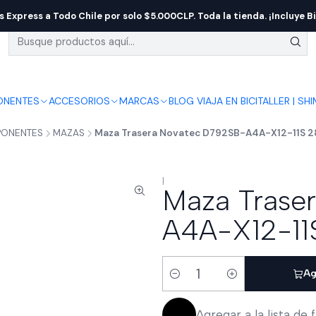
s Express a Todo Chile por solo $5.000CLP. Toda la tienda. ¡Incluye Bi
NENTES
ACCESORIOS
MARCAS
BLOG VIAJA EN BICI
TALLER | SH
ONENTES
MAZAS
Maza Trasera Novatec D792SB-A4A-X12-11S 
|
Maza Trase
A4A-X12-11
Ag
Cantidad
Agregar a la lista de 