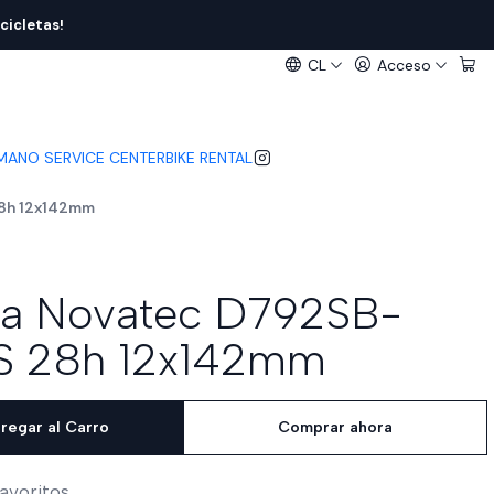
cicletas!
CL
Acceso
IMANO SERVICE CENTER
BIKE RENTAL
28h 12x142mm
ra Novatec D792SB-
S 28h 12x142mm
regar al Carro
Comprar ahora
favoritos