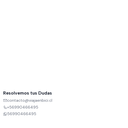
Resolvemos tus Dudas
contacto@viajaenbici.cl
+56990466495
56990466495