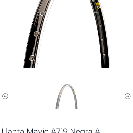
|
Llanta Mavic A719 Negra Al.