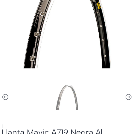
|
Llanta Mavic A719 Negra Al.