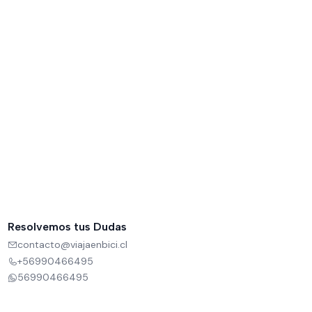
Resolvemos tus Dudas
contacto@viajaenbici.cl
+56990466495
56990466495