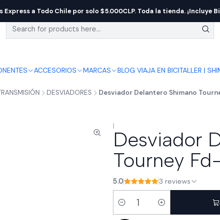
s Express a Todo Chile por solo $5.000CLP. Toda la tienda. ¡Incluye Bi
NENTES
ACCESORIOS
MARCAS
BLOG VIAJA EN BICI
TALLER | SH
TRANSMISIÓN
DESVIADORES
Desviador Delantero Shimano Tourne
|
Desviador 
Tourney Fd-
5.0
3 reviews
Quantity