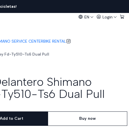
cicletas!
EN
Login
IMANO SERVICE CENTER
BIKE RENTAL
y Fd-Ty510-Ts6 Dual Pull
Delantero Shimano
Ty510-Ts6 Dual Pull
Add to Cart
Buy now