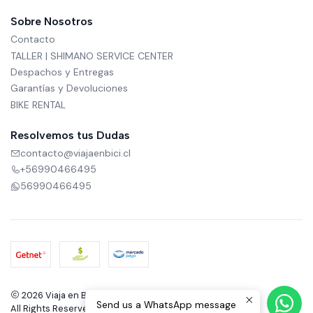
Sobre Nosotros
Contacto
TALLER | SHIMANO SERVICE CENTER
Despachos y Entregas
Garantías y Devoluciones
BIKE RENTAL
Resolvemos tus Dudas
contacto@viajaenbici.cl
+56990466495
56990466495
2026 Viaja en Bici.
Send us a WhatsApp message
All Rights Reserved.
Powered by Jumpseller
.