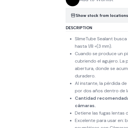
Show stock from locations
DESCRIPTION
SlimeTube Sealant busca 
hasta 1/8 «(3 mm).
Cuando se produce un pinc
cubriendo el agujero. La 
abertura, donde se acumu
duradero.
Al instante, la pérdida d
por dos años dentro de l
Cantidad recomendada 
cámaras.
Detiene las fugas lentas d
Excelente para usar en: b
neumáticos con Cámaras