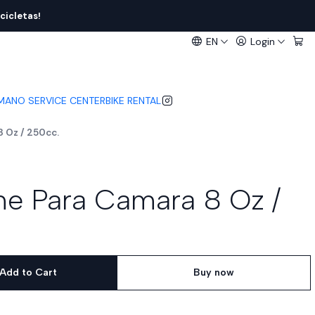
cicletas!
EN
Login
IMANO SERVICE CENTER
BIKE RENTAL
8 Oz / 250cc.
ime Para Camara 8 Oz /
Add to Cart
Buy now