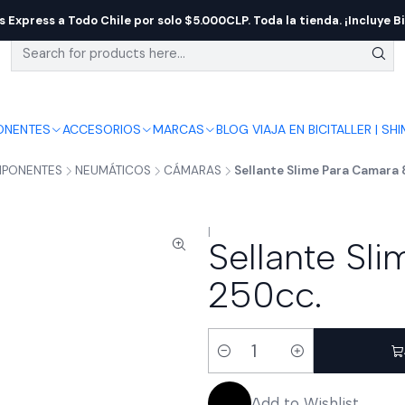
s Express a Todo Chile por solo $5.000CLP. Toda la tienda. ¡Incluye Bi
NENTES
ACCESORIOS
MARCAS
BLOG VIAJA EN BICI
TALLER | SH
PONENTES
NEUMÁTICOS
CÁMARAS
Sellante Slime Para Camara 
|
Sellante Sl
250cc.
Quantity
Add to Wishlist