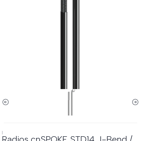
|
Radios cnSPOKE STD14 J-Bend /