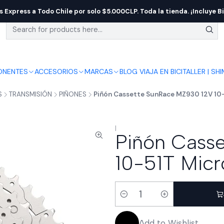
s Express a Todo Chile por solo $5.000CLP. Toda la tienda. ¡Incluye Bi
NENTES
ACCESORIOS
MARCAS
BLOG VIAJA EN BICI
TALLER | SH
S
TRANSMISIÓN
PIÑONES
Piñón Cassette SunRace MZ930 12V 10-
|
Piñón Cass
10-51T Micro
Quantity
Add to Wishlist