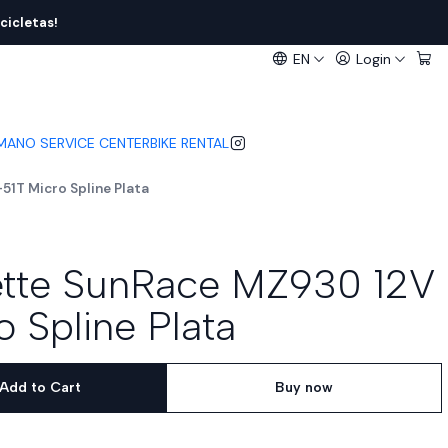
cicletas!
EN
Login
IMANO SERVICE CENTER
BIKE RENTAL
51T Micro Spline Plata
ette SunRace MZ930 12V
 Spline Plata
Add to Cart
Buy now