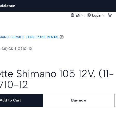
cicletas!
EN
Login
IMANO SERVICE CENTER
BIKE RENTAL
11-36) CS-HG710-12
tte Shimano 105 12V. (11-
10-12
Add to Cart
Buy now