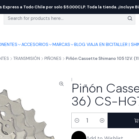
s Express a Todo Chile por solo $5.000CLP. Toda la tienda. ¡Incluye Bi
NENTES
ACCESORIOS
MARCAS
BLOG VIAJA EN BICI
TALLER | SH
NTES
TRANSMISIÓN
PIÑONES
Piñón Cassette Shimano 105 12V. (
|
Piñón Casse
36) CS-HG7
Quantity
Add to Wishlist