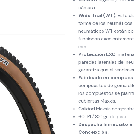
cámara.
Wide Trail (WT)
. Este d
forma de los neumáticos 
neumáticos WT están opti
funcionan excelentemente
mm.
Protección EXO
; materi
paredes laterales del neum
garantiza que el rendimi
Fabricado en compuest
compuestos de goma dife
los compuestos se planif
cubiertas Maxxis.
Calidad Maxxis comprobad
60TPI / 825gr. de peso.
Despacho Inmediato a t
Concepción.