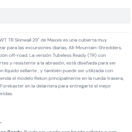
WT TR Skinwall 29" de Maxxis es una cubierta muy
zar para las excursiones diarias, All-Mountain-Shredders,
ión off-road. La versión Tubeless Ready (TR) con
rtes y resistente a la abrasión, está diseñada para ser
on líquido sellante , y también puede ser utilizada con
enda el modelo Rekon principalmente en la rueda trasera,
orekaster en la delantera para entregarte el mejor
eridas.
"
ess Ready.
Puede ser usado con líquido sellante o con