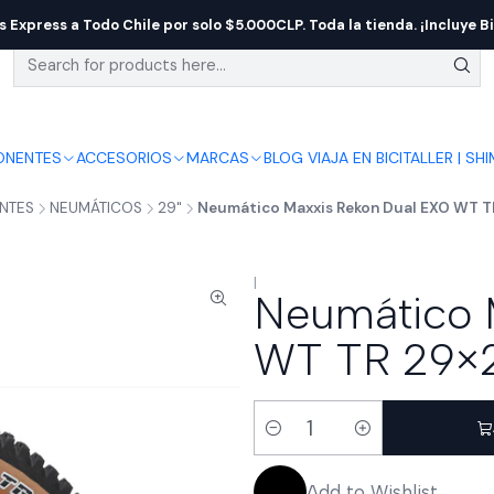
s Express a Todo Chile por solo $5.000CLP. Toda la tienda. ¡Incluye Bi
NENTES
ACCESORIOS
MARCAS
BLOG VIAJA EN BICI
TALLER | SH
NTES
NEUMÁTICOS
29"
Neumático Maxxis Rekon Dual EXO WT T
|
Neumático 
WT TR 29×2
Quantity
Add to Wishlist