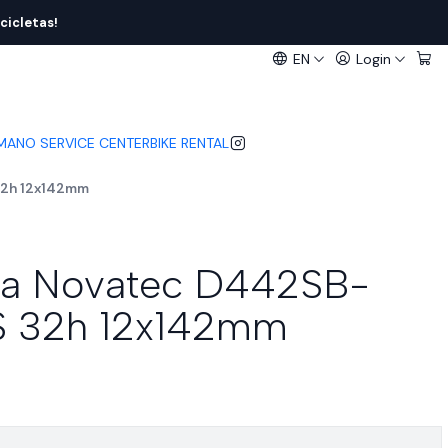
cicletas!
EN
Login
IMANO SERVICE CENTER
BIKE RENTAL
32h 12x142mm
ra Novatec D442SB-
S 32h 12x142mm