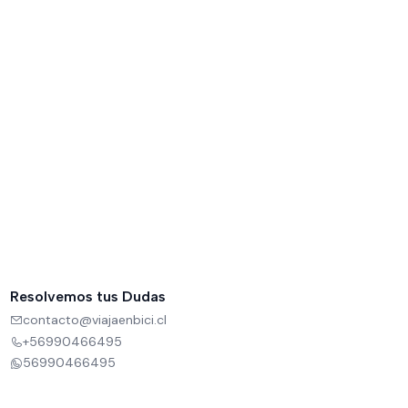
Resolvemos tus Dudas
contacto@viajaenbici.cl
+56990466495
56990466495