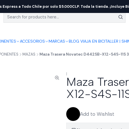
s Express a Todo Chile por solo $5.000CLP. Toda la tienda. ¡Incluye Bi
NENTES
ACCESORIOS
MARCAS
BLOG VIAJA EN BICI
TALLER | SH
PONENTES
MAZAS
Maza Trasera Novatec D442SB-X12-S4S-11S 
|
Maza Trase
X12-S4S-11
Add to Wishlist