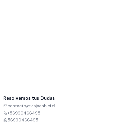
Resolvemos tus Dudas
contacto@viajaenbici.cl
+56990466495
56990466495