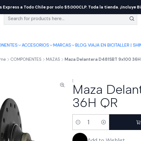
s Express a Todo Chile por solo $5.000CLP. Toda la tienda. ¡Incluye Bi
NENTES
ACCESORIOS
MARCAS
BLOG VIAJA EN BICI
TALLER | SH
me
COMPONENTES
MAZAS
Maza Delantera D481SBT 9x100 36H
|
Maza Delan
36H QR
Quantity
Add to Wishlist