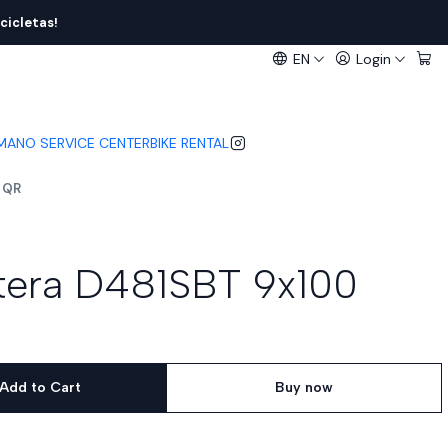
cicletas!
EN
Login
IMANO SERVICE CENTER
BIKE RENTAL
 QR
tera D481SBT 9x100
Add to Cart
Buy now