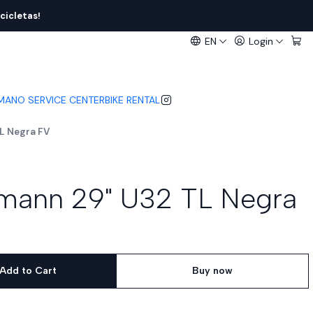
cicletas!
EN
Login
IMANO SERVICE CENTER
BIKE RENTAL
L Negra FV
nmann 29" U32 TL Negra
Add to Cart
Buy now