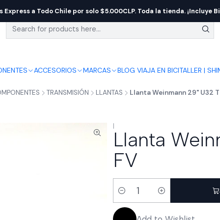
s Express a Todo Chile por solo $5.000CLP. Toda la tienda. ¡Incluye Bi
NENTES
ACCESORIOS
MARCAS
BLOG VIAJA EN BICI
TALLER | SH
MPONENTES
TRANSMISIÓN
LLANTAS
Llanta Weinmann 29" U32 T
|
Llanta Wei
FV
Quantity
Add to Wishlist