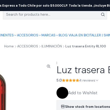
s Express a Todo Chile por solo $5.000CLP. Toda la tienda. ¡Incluye Bi
NENTES
ACCESORIOS
MARCAS
BLOG VIAJA EN BICI
TALLER | SH
Home
ACCESORIOS
ILUMINACIÓN
Luz trasera Entity RL100
|
Luz trasera 
5.0
4 reviews
Add to Wishlist
Show stock from locations