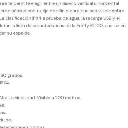
rea te permite elegir entre un diseño vertical u horizontal
erodinámica con tu tija de sillín o para que sea visible sobre
 La clasificación IPX4 a prueba de agua, la recarga USB y el
letan la lista de características de la Entity RL100, una luz en
dar su espalda.
 180 grados.
IPX4.
lta Luminosidad. Visible a 200 metros.
ja.
as.
cluido.
letamente en 3 horas.