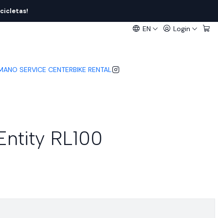
cicletas!
EN
Login
IMANO SERVICE CENTER
BIKE RENTAL
Entity RL100