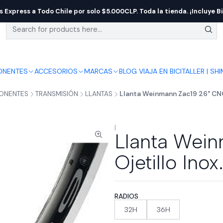
s Express a Todo Chile por solo $5.000CLP. Toda la tienda. ¡Incluye Bi
NENTES
ACCESORIOS
MARCAS
BLOG VIAJA EN BICI
TALLER | SH
ONENTES
TRANSMISIÓN
LLANTAS
Llanta Weinmann Zac19 26" CNC 
|
Llanta Wei
Ojetillo Inox
RADIOS
32H
36H