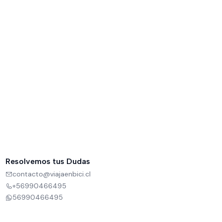
Resolvemos tus Dudas
contacto@viajaenbici.cl
+56990466495
56990466495