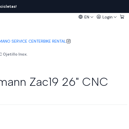
cicletas!
EN
Login
IMANO SERVICE CENTER
BIKE RENTAL
Ojetillo Inox.
nmann Zac19 26" CNC
.