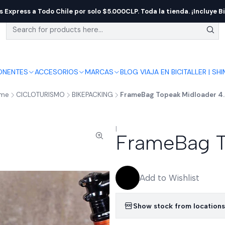
s Express a Todo Chile por solo $5.000CLP. Toda la tienda. ¡Incluye Bi
NENTES
ACCESORIOS
MARCAS
BLOG VIAJA EN BICI
TALLER | SH
me
CICLOTURISMO
BIKEPACKING
FrameBag Topeak Midloader 4.5
|
FrameBag To
Add to Wishlist
Show stock from locations