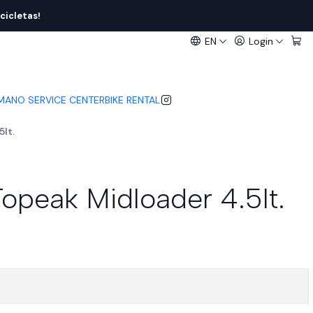
cicletas!
EN
Login
IMANO SERVICE CENTER
BIKE RENTAL
lt.
peak Midloader 4.5lt.