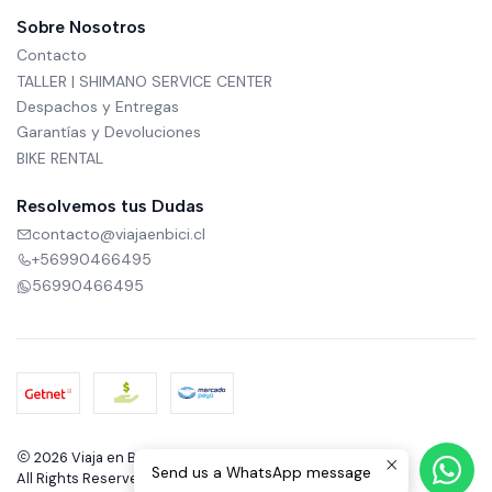
Sobre Nosotros
Contacto
TALLER | SHIMANO SERVICE CENTER
Despachos y Entregas
Garantías y Devoluciones
BIKE RENTAL
Resolvemos tus Dudas
contacto@viajaenbici.cl
+56990466495
56990466495
2026 Viaja en Bici.
Send us a WhatsApp message
All Rights Reserved.
Powered by Jumpseller
.