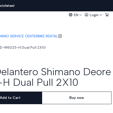
cicletas!
EN
Login
IMANO SERVICE CENTER
BIKE RENTAL
FD-M6025-H Dual Pull 2X10
Delantero Shimano Deore
 Dual Pull 2X10
Add to Cart
Buy now