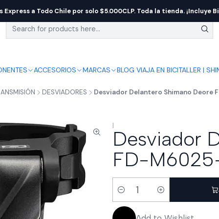
s Express a Todo Chile por solo $5.000CLP. Toda la tienda. ¡Incluye Bi
NENTES
ACCESORIOS
MARCAS
BLOG VIAJA EN BICI
TALLER | SH
RANSMISIÓN
DESVIADORES
Desviador Delantero Shimano Deore 
|
Desviador 
FD-M6025-H
Quantity
Add to Wishlist