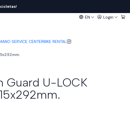
cicletas!
EN
Login
IMANO SERVICE CENTER
BIKE RENTAL
15x292mm.
n Guard U-LOCK
 115x292mm.