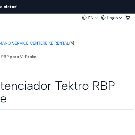
cicletas!
EN
Login
IMANO SERVICE CENTER
BIKE RENTAL
 RBP para V-Brake
otenciador Tektro RBP
ke