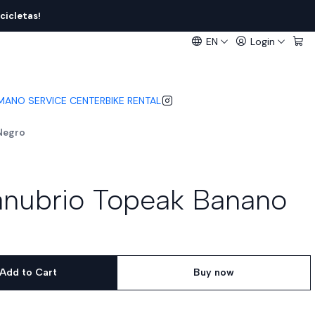
cicletas!
EN
Login
IMANO SERVICE CENTER
BIKE RENTAL
Negro
anubrio Topeak Banano
Add to Cart
Buy now