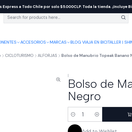
s Express a Todo Chile por solo $5.000CLP. Toda la tienda. ¡Incluye Bi
NENTES
ACCESORIOS
MARCAS
BLOG VIAJA EN BICI
TALLER | SH
e
CICLOTURISMO
ALFORJAS
Bolso de Manubrio Topeak Banano 
|
Bolso de M
Negro
Quantity
Add to Wishlist