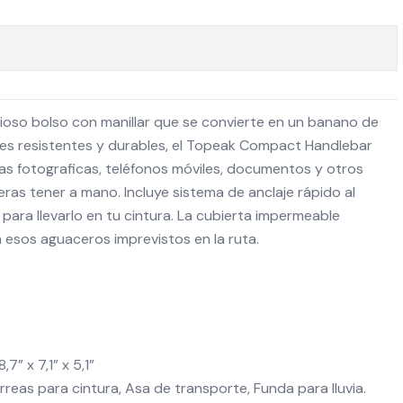
ioso bolso con manillar que se convierte en un banano de
ales resistentes y durables, el Topeak Compact Handlebar
ras fotograficas, teléfonos móviles, documentos y otros
ras tener a mano. Incluye sistema de anclaje rápido al
s para llevarlo en tu cintura. La cubierta impermeable
 esos aguaceros imprevistos en la ruta.
7” x 7,1” x 5,1”
eas para cintura, Asa de transporte, Funda para lluvia.