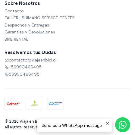
Sobre Nosotros
Contacto
TALLER | SHIMANO SERVICE CENTER
Despachos y Entregas
Garantías y Devoluciones
BIKE RENTAL
Resolvemos tus Dudas
contacto@viajaenbici.cl
+56990466495
56990466495
2026 Viaja en Bici.
Send us a WhatsApp message
All Rights Reserved.
Powered by Jumpseller
.