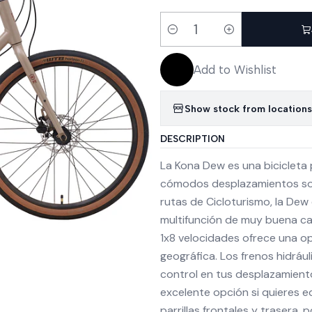
Quantity
Add to Wishlist
Show stock from locations
DESCRIPTION
La Kona Dew es una bicicleta 
cómodos desplazamientos sobr
rutas de Cicloturismo, la Dew
multifunción de muy buena ca
1x8 velocidades ofrece una op
geográfica. Los frenos hidráu
control en tus desplazamiento
excelente opción si quieres 
parrillas frontales y trasera,