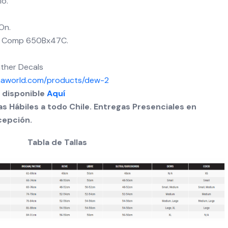
io.
On.
n Comp 650Bx47C.
ather Decals
naworld.com/products/dew-2
a disponible
Aquí
s Hábiles a todo Chile. Entregas Presenciales en
cepción.
Tabla de Tallas