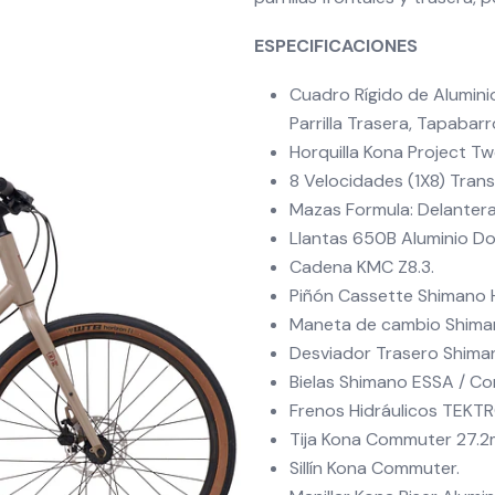
ESPECIFICACIONES
Cuadro Rígido de Aluminio
Parrilla Trasera, Tapabar
Horquilla Kona Project Two
8 Velocidades (1X8) Tran
Mazas Formula: Delanter
Llantas 650B Aluminio Do
Cadena KMC Z8.3.
Piñón Cassette Shimano 
Maneta de cambio Shima
Desviador Trasero Shima
Bielas Shimano ESSA / Co
Frenos Hidráulicos TEKT
Tija Kona Commuter 27.2
Sillín Kona Commuter.