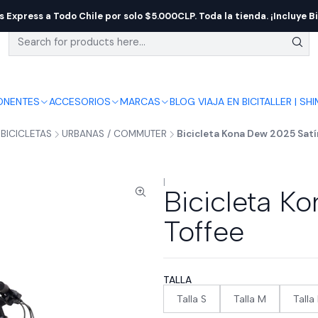
s Express a Todo Chile por solo $5.000CLP. Toda la tienda. ¡Incluye Bi
NENTES
ACCESORIOS
MARCAS
BLOG VIAJA EN BICI
TALLER | SH
BICICLETAS
URBANAS / COMMUTER
Bicicleta Kona Dew 2025 Satí
|
Bicicleta K
Toffee
TALLA
Talla S
Talla M
Talla