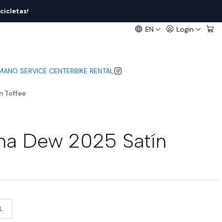
cicletas!
EN
Login
IMANO SERVICE CENTER
BIKE RENTAL
n Toffee
ona Dew 2025 Satín
 L