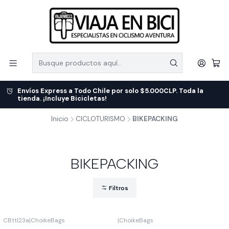
Envíos Express a Todo Chile por solo $5.000CLP. Toda la
tienda. ¡Incluye Bicicletas!
Inicio
CICLOTURISMO
BIKEPACKING
BIKEPACKING
Filtros
CBttl23a
|
ChoikeBags
|
ChoikeBags
-4%
OFF
Agotado