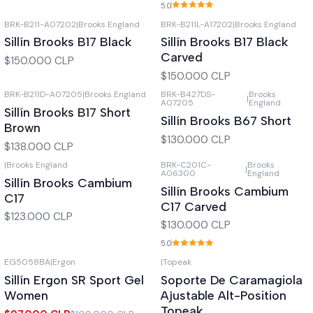
5.0
BRK-B211-A07202
|
Brooks England
BRK-B211L-A17202
|
Brooks England
Agotado
Agotado
Sillín Brooks B17 Black
Sillín Brooks B17 Black
Carved
$150.000 CLP
$150.000 CLP
BRK-B211D-A07205
|
Brooks England
BRK-B427DS-
Brooks
|
Agotado
Agotado
A07205
England
Sillín Brooks B17 Short
Sillín Brooks B67 Short
Brown
$130.000 CLP
$138.000 CLP
|
Brooks England
BRK-C201C-
Brooks
|
Agotado
Agotado
A06300
England
Sillín Brooks Cambium
Sillín Brooks Cambium
C17
C17 Carved
$123.000 CLP
$130.000 CLP
5.0
EG5058BA
|
Ergon
|
Topeak
-11%
OFF
Agotado
Sillín Ergon SR Sport Gel
Soporte De Caramagiola
Agotado
Women
Ajustable Alt-Position
Topeak