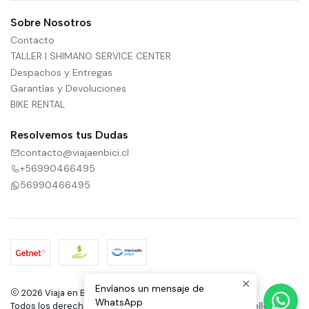
Sobre Nosotros
Contacto
TALLER | SHIMANO SERVICE CENTER
Despachos y Entregas
Garantías y Devoluciones
BIKE RENTAL
Resolvemos tus Dudas
contacto@viajaenbici.cl
+56990466495
56990466495
Envíanos un mensaje de
2026 Viaja en Bici.
WhatsApp
Todos los derechos reservados.
Desarrollado por Jumpseller
.