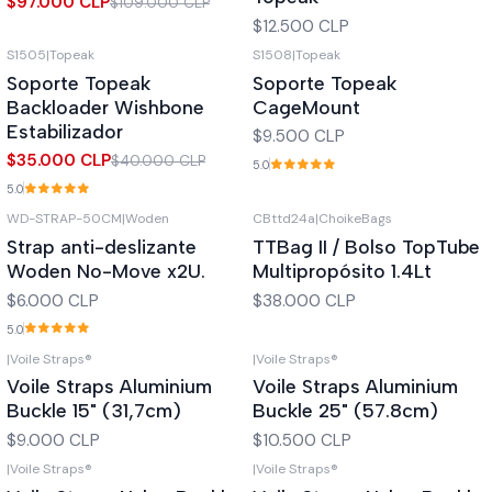
$97.000 CLP
$109.000 CLP
$12.500 CLP
S1505
|
Topeak
S1508
|
Topeak
-13%
OFF
Agotado
Soporte Topeak
Soporte Topeak
Agotado
Backloader Wishbone
CageMount
Estabilizador
$9.500 CLP
$35.000 CLP
$40.000 CLP
5.0
5.0
WD-STRAP-50CM
|
Woden
CBttd24a
|
ChoikeBags
Agotado
Agotado
Strap anti-deslizante
TTBag II / Bolso TopTube
Woden No-Move x2U.
Multipropósito 1.4Lt
$6.000 CLP
$38.000 CLP
5.0
|
Voile Straps®
|
Voile Straps®
Agotado
Agotado
Voile Straps Aluminium
Voile Straps Aluminium
Buckle 15" (31,7cm)
Buckle 25" (57.8cm)
$9.000 CLP
$10.500 CLP
|
Voile Straps®
|
Voile Straps®
Agotado
Agotado