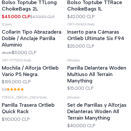
Bolso Toptube TTLong
Bolso Toptube TTRace
Agotado
ChoikeBags 2L
ChoikeBags 1L
$45.000 CLP
$42.000 CLP
$47.000 CLP
|
Zoom
ORT-F94
|
Ortlieb
Agotado
Agotado
Collarín Tipo Abrazadera
Inserto para Cámaras
Doble / Anclaje Parrilla
Ortlieb Ultimate Six F94
Aluminio
$25.000 CLP
$9.000 CLP
desde
ORT-F7712
|
Ortlieb
|
Woden
Agotado
Agotado
Mochila / Alforja Ortlieb
Parrilla Delantera Woden
Vario PS Negra.
Multiuso All Terrain
Manything
$195.000 CLP
$15.000 CLP
5.0
F78104_OM041_OS
|
Ortlieb
|
Woden
Agotado
Agotado
Parrilla Trasera Ortlieb
Set de Parrillas y Alforjas
Quick Rack
Delanteras Woden All
Terrain Manything
$110.000 CLP
$40.000 CLP