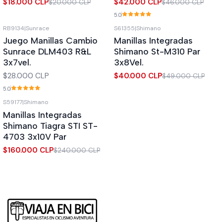
$18.000 CLP
$42.000 CLP
$20.000 CLP
$46.000 CLP
5.0
RB9134
|
Sunrace
S61355
|
Shimano
-18%
OFF
Agotado
Juego Manillas Cambio
Manillas Integradas
Agotado
Sunrace DLM403 R&L
Shimano St-M310 Par
3x7vel.
3x8Vel.
$28.000 CLP
$40.000 CLP
$49.000 CLP
5.0
S59177
|
Shimano
-33%
OFF
Manillas Integradas
Agotado
Shimano Tiagra STI ST-
4703 3x10V Par
$160.000 CLP
$240.000 CLP