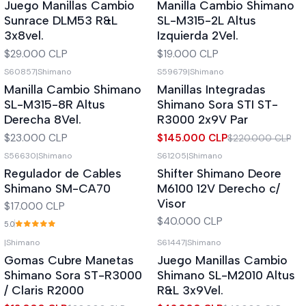
Juego Manillas Cambio
Manilla Cambio Shimano
Sunrace DLM53 R&L
SL-M315-2L Altus
3x8vel.
Izquierda 2Vel.
$29.000 CLP
$19.000 CLP
S60857
|
Shimano
S59679
|
Shimano
-34%
OFF
Manilla Cambio Shimano
Manillas Integradas
SL-M315-8R Altus
Shimano Sora STI ST-
Derecha 8Vel.
R3000 2x9V Par
$23.000 CLP
$145.000 CLP
$220.000 CLP
S56630
|
Shimano
S61205
|
Shimano
Regulador de Cables
Shifter Shimano Deore
Shimano SM-CA70
M6100 12V Derecho c/
Visor
$17.000 CLP
$40.000 CLP
5.0
|
Shimano
S61447
|
Shimano
-10%
OFF
-9%
OFF
Gomas Cubre Manetas
Juego Manillas Cambio
Agotado
Agotado
Shimano Sora ST-R3000
Shimano SL-M2010 Altus
/ Claris R2000
R&L 3x9Vel.