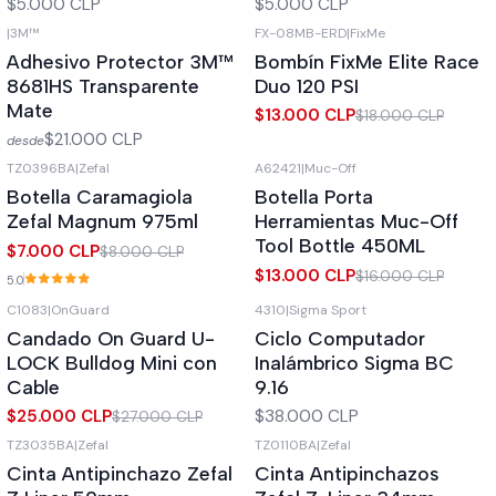
$5.000 CLP
$5.000 CLP
|
3M™
FX-08MB-ERD
|
FixMe
-28%
OFF
Adhesivo Protector 3M™
Bombín FixMe Elite Race
8681HS Transparente
Duo 120 PSI
Mate
$13.000 CLP
$18.000 CLP
$21.000 CLP
desde
TZ0396BA
|
Zefal
A62421
|
Muc-Off
-13%
OFF
-19%
OFF
Botella Caramagiola
Botella Porta
Zefal Magnum 975ml
Herramientas Muc-Off
Tool Bottle 450ML
$7.000 CLP
$8.000 CLP
$13.000 CLP
$16.000 CLP
5.0
C1083
|
OnGuard
4310
|
Sigma Sport
-7%
OFF
Candado On Guard U-
Ciclo Computador
LOCK Bulldog Mini con
Inalámbrico Sigma BC
Cable
9.16
$25.000 CLP
$38.000 CLP
$27.000 CLP
TZ3035BA
|
Zefal
TZ0110BA
|
Zefal
-25%
OFF
Cinta Antipinchazo Zefal
Cinta Antipinchazos