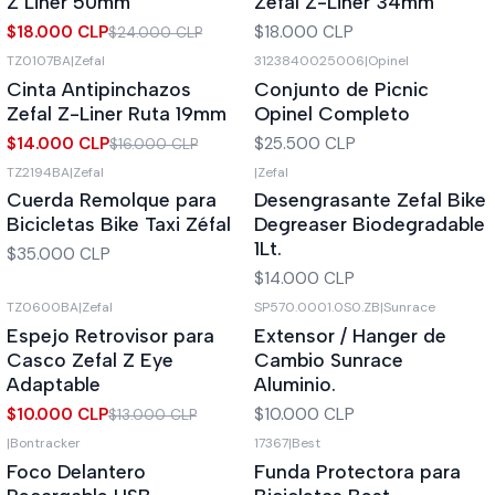
Z Liner 50mm
Zefal Z-Liner 34mm
$18.000 CLP
$18.000 CLP
$24.000 CLP
TZ0107BA
|
Zefal
3123840025006
|
Opinel
-13%
OFF
Cinta Antipinchazos
Conjunto de Picnic
Zefal Z-Liner Ruta 19mm
Opinel Completo
$14.000 CLP
$25.500 CLP
$16.000 CLP
TZ2194BA
|
Zefal
|
Zefal
Cuerda Remolque para
Desengrasante Zefal Bike
Bicicletas Bike Taxi Zéfal
Degreaser Biodegradable
1Lt.
$35.000 CLP
$14.000 CLP
TZ0600BA
|
Zefal
SP570.0001.0S0.ZB
|
Sunrace
-23%
OFF
Espejo Retrovisor para
Extensor / Hanger de
Casco Zefal Z Eye
Cambio Sunrace
Adaptable
Aluminio.
$10.000 CLP
$10.000 CLP
$13.000 CLP
|
Bontracker
17367
|
Best
-18%
OFF
Foco Delantero
Funda Protectora para