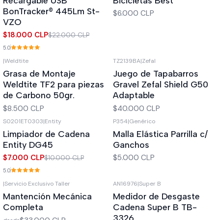
Recargable USB
Bicicletas Best
BonTracker® 445Lm St-
$6.000 CLP
VZO
$18.000 CLP
$22.000 CLP
5.0
|
Weldtite
TZ2139BA
|
Zefal
Grasa de Montaje
Juego de Tapabarros
Weldtite TF2 para piezas
Gravel Zefal Shield G50
de Carbono 50gr.
Adaptable
$8.500 CLP
$40.000 CLP
S0201ET0303
|
Entity
P354
|
Genérico
-30%
OFF
Limpiador de Cadena
Malla Elástica Parrilla c/
Entity DG45
Ganchos
$7.000 CLP
$5.000 CLP
$10.000 CLP
5.0
|
Servicio Exclusivo Taller
AN16976
|
Super B
Mantención Mecánica
Medidor de Desgaste
Completa
Cadena Super B TB-
3326