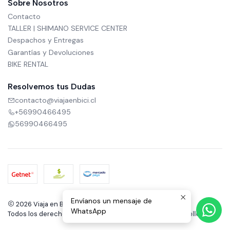
Sobre Nosotros
Contacto
TALLER | SHIMANO SERVICE CENTER
Despachos y Entregas
Garantías y Devoluciones
BIKE RENTAL
Resolvemos tus Dudas
contacto@viajaenbici.cl
+56990466495
56990466495
Envíanos un mensaje de
2026 Viaja en Bici.
WhatsApp
Todos los derechos reservados.
Desarrollado por Jumpseller
.