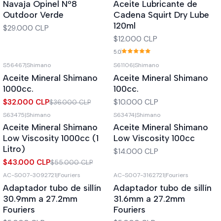
Navaja Opinel Nº8
Aceite Lubricante de
Outdoor Verde
Cadena Squirt Dry Lube
120ml
$29.000 CLP
$12.000 CLP
5.0
S56467
|
Shimano
S61106
|
Shimano
-11%
OFF
Nuevo
Aceite Mineral Shimano
Aceite Mineral Shimano
1000cc.
100cc.
$32.000 CLP
$10.000 CLP
$36.000 CLP
S63475
|
Shimano
S63474
|
Shimano
-22%
OFF
Nuevo
Aceite Mineral Shimano
Aceite Mineral Shimano
Nuevo
Low Viscosity 1000cc (1
Low Viscosity 100cc
Litro)
$14.000 CLP
$43.000 CLP
$55.000 CLP
AC-S007-3092721
|
Fouriers
AC-S007-3162721
|
Fouriers
Adaptador tubo de sillín
Adaptador tubo de sillín
30.9mm a 27.2mm
31.6mm a 27.2mm
Fouriers
Fouriers