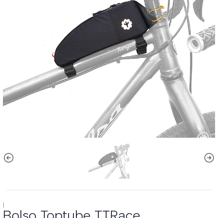
|
Bolso Toptube TTRace