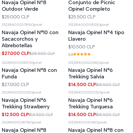
Navaja Opinel Nº8
Conjunto de Picnic
Outdoor Verde
Opinel Completo
$29.000 CLP
$25.500 CLP
3123840025785
|
Opinel
3123840000812
|
Opinel
-8%
OFF
Navaja Opinel N°10 con
Navaja Opinel N°4 tipo
Sacacorchos y
Llavero
Abrebotellas
$10.500 CLP
$27.000 CLP
$29.500 CLP
5.0
3123840010897
|
Opinel
3123840022036
|
Opinel
-12%
OFF
Navaja Opinel N°8 con
Navaja Opinel N°6
Agotado
Funda
Trekking Salvia
$27.000 CLP
$14.500 CLP
$16.500 CLP
3123840022012
|
Opinel
3123840022005
|
Opinel
-14%
OFF
-12%
OFF
Navaja Opinel N°6
Navaja Opinel N°6
Agotado
Agotado
Trekking Strawberry
Trekking Turquesa
$12.500 CLP
$14.500 CLP
$14.500 CLP
$16.500 CLP
3123840021879
|
Opinel
3123840013218
|
Opinel
-12%
OFF
-9%
OFF
Navaja Opinel N°8
Navaja Opinel N°8 con
Agotado
Agotado