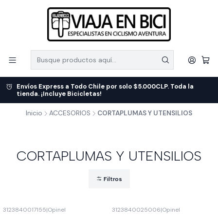
Envíos Express a Todo Chile por solo $5.000CLP. Toda la
tienda. ¡Incluye Bicicletas!
Inicio
ACCESORIOS
CORTAPLUMAS Y UTENSILIOS
CORTAPLUMAS Y UTENSILIOS
Filtros
3123840017155
|
Opinel
3123840025006
|
Opinel