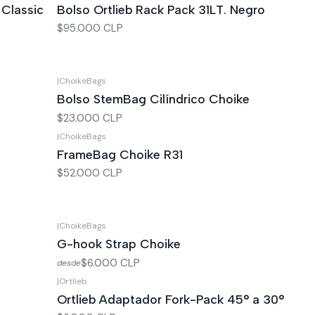
 Classic
Bolso Ortlieb Rack Pack 31LT. Negro
$95.000 CLP
|
ChoikeBags
Bolso StemBag Cilíndrico Choike
$23.000 CLP
|
ChoikeBags
FrameBag Choike R31
$52.000 CLP
|
ChoikeBags
G-hook Strap Choike
$6.000 CLP
desde
|
Ortlieb
Ortlieb Adaptador Fork-Pack 45° a 30°