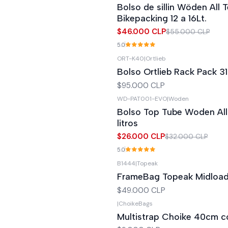
Bolso de sillin Wöden All T
Bikepacking 12 a 16Lt.
$46.000 CLP
$55.000 CLP
5.0
ORT-K40
|
Ortlieb
Bolso Ortlieb Rack Pack 31
$95.000 CLP
WD-PAT001-EVO
|
Woden
-19%
OFF
Bolso Top Tube Woden All 
litros
$26.000 CLP
$32.000 CLP
5.0
B1444
|
Topeak
No disponible
FrameBag Topeak Midloade
$49.000 CLP
|
ChoikeBags
Multistrap Choike 40cm 