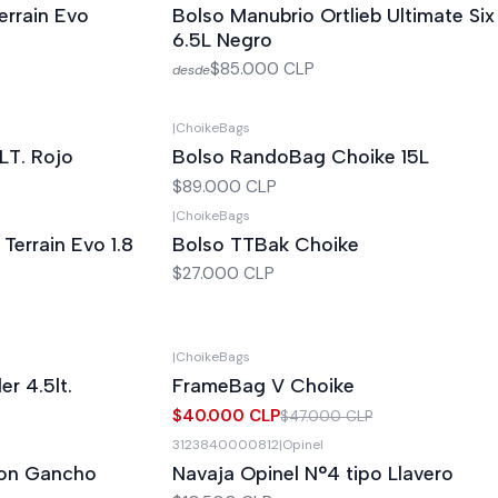
errain Evo
Bolso Manubrio Ortlieb Ultimate Six
6.5L Negro
$85.000 CLP
desde
|
ChoikeBags
LT. Rojo
Bolso RandoBag Choike 15L
$89.000 CLP
|
ChoikeBags
Terrain Evo 1.8
Bolso TTBak Choike
$27.000 CLP
|
ChoikeBags
-15%
OFF
r 4.5lt.
FrameBag V Choike
$40.000 CLP
$47.000 CLP
3123840000812
|
Opinel
con Gancho
Navaja Opinel N°4 tipo Llavero