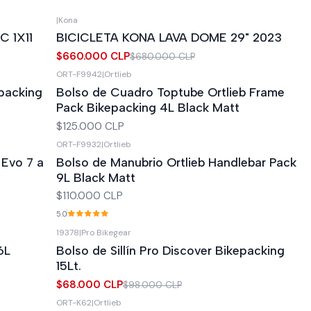
|
Kona
-3%
OFF
C 1X11
BICICLETA KONA LAVA DOME 29" 2023
$660.000 CLP
$680.000 CLP
ORT-F9942
|
Ortlieb
packing
Bolso de Cuadro Toptube Ortlieb Frame
Pack Bikepacking 4L Black Matt
$125.000 CLP
ORT-F9932
|
Ortlieb
 Evo 7 a
Bolso de Manubrio Ortlieb Handlebar Pack
9L Black Matt
$110.000 CLP
5.0
19378
|
Pro Bikegear
-31%
OFF
6L
Bolso de Sillín Pro Discover Bikepacking
15Lt.
$68.000 CLP
$98.000 CLP
ORT-K62
|
Ortlieb