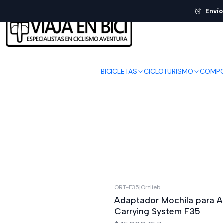
Envío
BICICLETAS
CICLOTURISMO
COMPO
ORT-F35
|
Ortlieb
Adaptador Mochila para Al
Carrying System F35