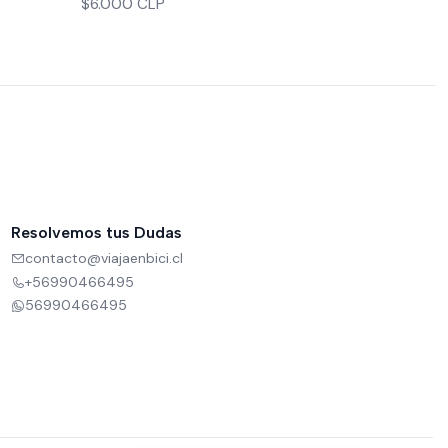
$6.000 CLP
Resolvemos tus Dudas
contacto@viajaenbici.cl
+56990466495
56990466495