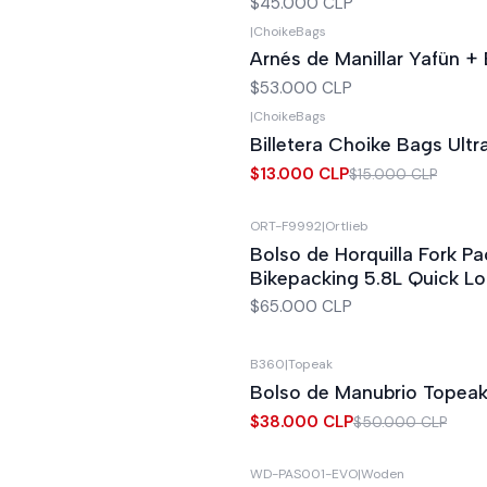
$45.000 CLP
|
ChoikeBags
Arnés de Manillar Yafün + 
$53.000 CLP
|
ChoikeBags
-13%
OFF
Billetera Choike Bags Ultra
$13.000 CLP
$15.000 CLP
ORT-F9992
|
Ortlieb
Bolso de Horquilla Fork Pa
Bikepacking 5.8L Quick Lo
$65.000 CLP
B360
|
Topeak
-24%
OFF
Bolso de Manubrio Topea
$38.000 CLP
$50.000 CLP
WD-PAS001-EVO
|
Woden
-16%
OFF