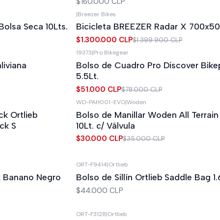
$160.000 CLP
|
Breezer Bikes
-7%
OFF
Bolsa Seca 10Lts.
Bicicleta BREEZER Radar X 700x50
$1.300.000 CLP
$1.399.900 CLP
19373
|
Pro Bikegear
-35%
OFF
liviana
Bolso de Cuadro Pro Discover Bike
5.5Lt.
$51.000 CLP
$78.000 CLP
WD-PAH001-EVO
|
Woden
-14%
OFF
ck Ortlieb
Bolso de Manillar Woden All Terrain
ck S
10Lt. c/ Válvula
$30.000 CLP
$35.000 CLP
ORT-F9414
|
Ortlieb
k Banano Negro
Bolso de Sillín Ortlieb Saddle Bag 1.
$44.000 CLP
ORT-F3128
|
Ortlieb