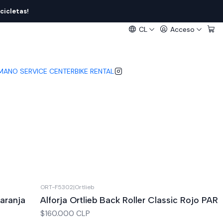
cicletas!
CL
Acceso
IMANO SERVICE CENTER
BIKE RENTAL
ORT-F5302
|
Ortlieb
Naranja
Alforja Ortlieb Back Roller Classic Rojo PAR
$160.000 CLP