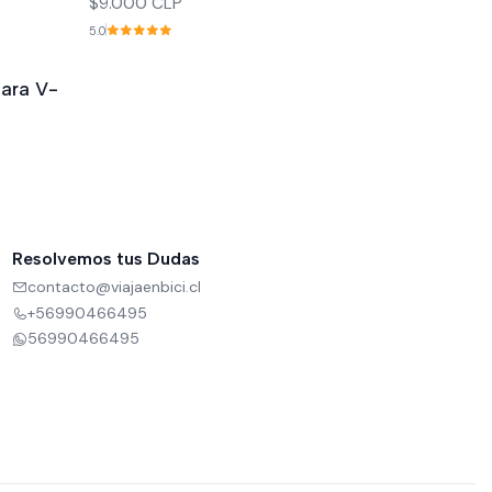
$9.000 CLP
5.0
para V-
Resolvemos tus Dudas
contacto@viajaenbici.cl
+56990466495
56990466495