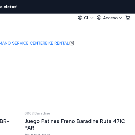
cicletas!
CL
Acceso
IMANO SERVICE CENTER
BIKE RENTAL
6967
|
Baradine
 BR-
Juego Patines Freno Baradine Ruta 471C
PAR