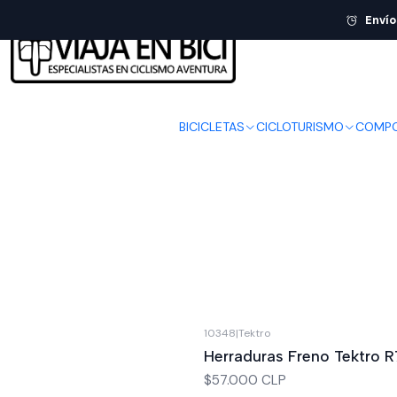
Envío
BICICLETAS
CICLOTURISMO
COMPO
10348
|
Tektro
No disponible
Herraduras Freno Tektro 
$57.000 CLP